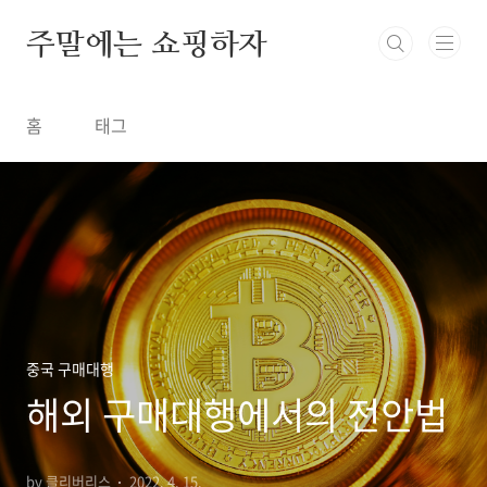
본문 바로가기
주말에는 쇼핑하자
홈
태그
중국 구매대행
해외 구매대행에서의 전안법
by 클리버리스
2022. 4. 15.