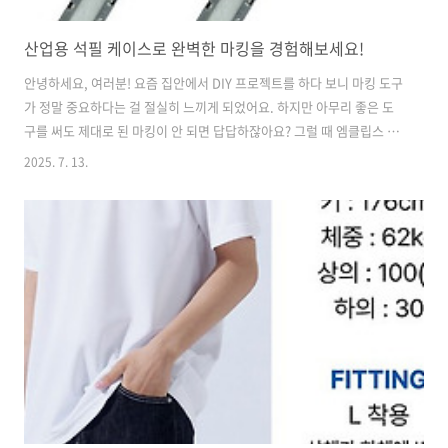
산업용 석필 케이스로 완벽한 마킹을 경험해보세요!
안녕하세요, 여러분! 요즘 집안에서 DIY 프로젝트를 하다 보니 마킹 도구
가 정말 중요하다는 걸 절실히 느끼게 되었어요. 하지만 아무리 좋은 도
구를 써도 제대로 된 마킹이 안 되면 답답하잖아요? 그럴 때 엠클립스 산
업용 석필 케이스를 발견했어요. 사실 처음엔 반신반의했지만, 사용해보
2025. 7. 13.
니 정말 만족스러웠답니다!엠클립스 산업용 석필 케이스는 고품질의 미
네랄 소재로 제작되어, 경도와 내구성이 뛰어나요. 그리고 무엇보다도 마
킹이 정말 선명하게 잘 되니까, 어디서든 작업할 때 항상 믿고 사용하고
있답니다. 이 석필이 두 개 세트로 되어 있어, 필요할 때마다 한 개씩 쓰면
되니 정말 편리해요!사용법도 정말 간단해요. 석필을 케이스에 끼우고,
원하는 곳에 마킹하면 끝! 평소엔 케이스에 보관하니까 잃어버릴 걱정도
없고요..