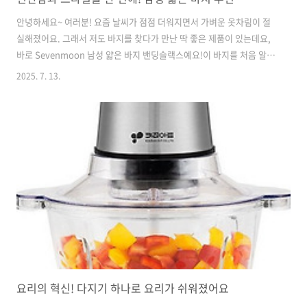
안녕하세요~ 여러분! 요즘 날씨가 점점 더워지면서 가벼운 옷차림이 절
실해졌어요. 그래서 저도 바지를 찾다가 만난 딱 좋은 제품이 있는데요,
바로 Sevenmoon 남성 얇은 바지 밴딩슬랙스예요!이 바지를 처음 알게
된 계기는 친구가 SNS에 올린 사진이었어요. 그 바지를 보고 ‘와, 정말
2025. 7. 13.
멋진데?’하고 흥미가 생겼죠. 마침 할인 이벤트를 하고 있어서, 고민할
틈도 없이 바로 구매했답니다. 첫 인상? 이렇게 가벼운 바지가 진짜 있다
고? 정말 놀랐어요!이 바지는 허리 밴딩으로 되어 있어 피트감이 정말 편
하고, 언제 어디서나 편하게 입을 수 있어요. 운동복 같은 느낌도 나지만,
디자인이 슬랙스처럼 세련돼서 캐주얼룩은 물론, 간단한 외출에도 완벽
히 어울려요! 저처럼 혼자서 외출할 때나 가벼운 친구와의 만남에 정..
요리의 혁신! 다지기 하나로 요리가 쉬워졌어요