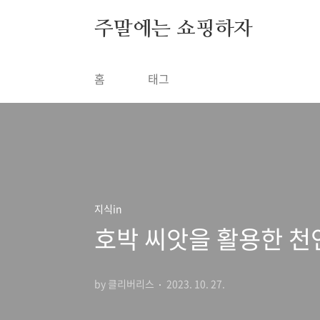
본문 바로가기
주말에는 쇼핑하자
홈
태그
지식in
호박 씨앗을 활용한 천
by 클리버리스
2023. 10. 27.