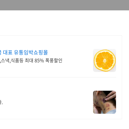
국 대표 유통임박쇼핑몰
,스낵,식품등 최대 85% 폭풍할인
.