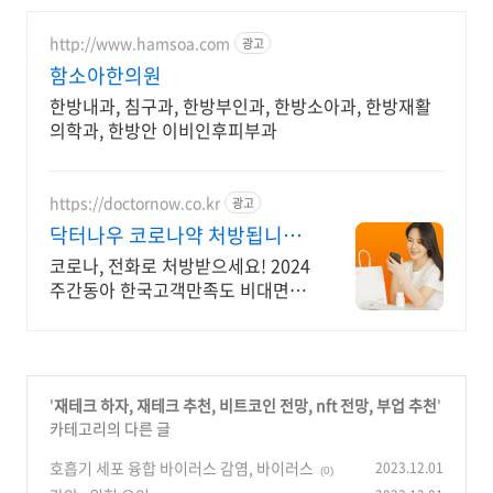
http://www.hamsoa.com
광고
함소아한의원
한방내과, 침구과, 한방부인과, 한방소아과, 한방재활
의학과, 한방안 이비인후피부과
https://doctornow.co.kr
광고
닥터나우 코로나약 처방됩니다
365일 24시간 진료가능
코로나, 전화로 처방받으세요! 2024
주간동아 한국고객만족도 비대면진
료앱 1위
'
재테크 하자, 재테크 추천, 비트코인 전망, nft 전망, 부업 추천
'
카테고리의 다른 글
호흡기 세포 융합 바이러스 감염, 바이러스
2023.12.01
(0)