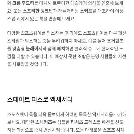
와
크롭 후드티
를 매치해 트렌디한 애슬레저 의상을 연출해 보세
요. 또는
스포티한 탱크탑
과 하늘거리는
스커트
를 대조하여 여성
스럽고 에지 있는 룩을 연출해 보세요.
다양한 스포츠웨어를 믹스하는 것 외에도 스포츠웨어를 다른 패션
스타일과 믹스하는 것을 두려워하지 마세요. 예를 들어
조거팬츠
를 맞춤형
블레이저
와 함께 매치하면 클래식 슈트에 현대적인 느
낌을 더할 수 있습니다. 이 예상치 못한 조합은 분명 사람들의 시선
을 사로잡을 것입니다.
스테이트 피스로 액세서리
스포츠웨어 룩을 더욱 돋보이게 하려면 독특한 액세서리를 추가해
보세요. 대담한
스니커즈
는 심플한
티셔츠 드레스
를 패션을 선도
하는 의상으로 즉시 변신시켜 줍니다. 또는 다채로운
스포츠 시계