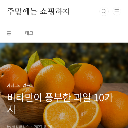
본문 바로가기
주말에는 쇼핑하자
홈
태그
카테고리 없음
비타민이 풍부한 과일 10가
지
by 클리버리스
2023. 8. 26.